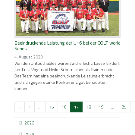
Beeindruckende Leistung der U16 bei der COLT world
Series
4. August 2023
Von den Untouchables waren André Jecht, Lasse Nixdorf,
Jan-Luca Vogt und Heiko Schumacher als Trainer dabei.
Das Team hat eine beeindruckende Leistung erbracht
und sich gegen starke Konkurrenz gut behaupten
können.
«
1
…
15
16
17
18
19
…
25
2026
2025