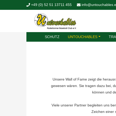
Skip to content
+49 (0) 52 51 13711 455
info@untouchables.
SCHUTZ
UNTOUCHABLES
TRA
Unsere Wall of Fame zeigt die herausr
gewesen wären. Sie tragen dazu bei, d
können und de
Viele unserer Partner begleiten uns ber
Zeichen einer 