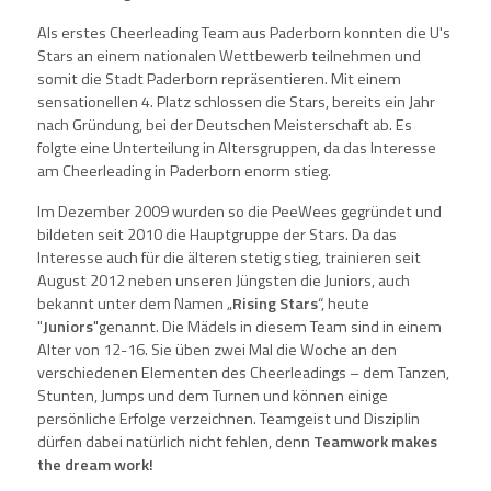
Als erstes Cheerleading Team aus Paderborn konnten die U's
Stars an einem nationalen Wettbewerb teilnehmen und
somit die Stadt Paderborn repräsentieren. Mit einem
sensationellen 4. Platz schlossen die Stars, bereits ein Jahr
nach Gründung, bei der Deutschen Meisterschaft ab. Es
folgte eine Unterteilung in Altersgruppen, da das Interesse
am Cheerleading in Paderborn enorm stieg.
Im Dezember 2009 wurden so die PeeWees gegründet und
bildeten seit 2010 die Hauptgruppe der Stars. Da das
Interesse auch für die älteren stetig stieg, trainieren seit
August 2012 neben unseren Jüngsten die Juniors, auch
bekannt unter dem Namen „
Rising Stars
“, heute
"
Juniors
"genannt. Die Mädels in diesem Team sind in einem
Alter von 12-16. Sie üben zwei Mal die Woche an den
verschiedenen Elementen des Cheerleadings – dem Tanzen,
Stunten, Jumps und dem Turnen und können einige
persönliche Erfolge verzeichnen. Teamgeist und Disziplin
dürfen dabei natürlich nicht fehlen, denn
Teamwork makes
the dream work!