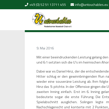
Skip to content
+49 (0) 52 51 13711 455
info@untouchables.eu
9. Mai 2016
Mit einer beeindruckenden Leistung gelang den
und 6:1 setzten sich die U’s im heimischen Ahorn
Dabei war es Daniel Hinz, der die entscheidenden
Hitter schlug er den gewinnbringenden Run nac
wieder eine souveräne Leistung ab. Ihm folgt
Hinz das 9. pitchte. In der Offensive gingen die
zweiten Inning einfach. Erst im 6. Inning gel
bedeutete sogar die erste Führung. Die Ents
Spielabschnitt ausglichen. Solingen legt
Nachschlagerecht und konterte mit 2 Punkten,