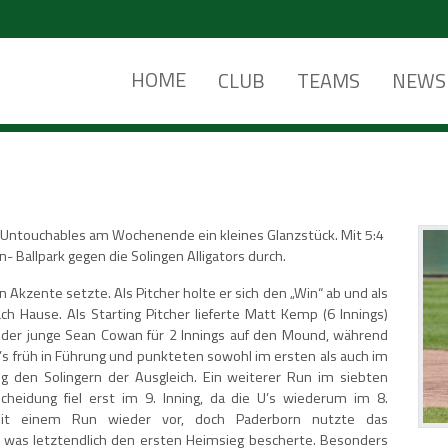
HOME
CLUB
TEAMS
NEWS
 Untouchables am Wochenende ein kleines Glanzstück. Mit 5:4
- Ballpark gegen die Solingen Alligators durch.
 Akzente setzte. Als Pitcher holte er sich den „Win“ ab und als
h Hause. Als Starting Pitcher lieferte Matt Kemp (6 Innings)
e der junge Sean Cowan für 2 Innings auf den Mound, während
 U’s früh in Führung und punkteten sowohl im ersten als auch im
ang den Solingern der Ausgleich. Ein weiterer Run im siebten
cheidung fiel erst im 9. Inning, da die U’s wiederum im 8.
e mit einem Run wieder vor, doch Paderborn nutzte das
 was letztendlich den ersten Heimsieg bescherte. Besonders