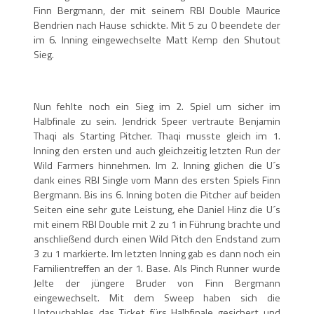
Finn Bergmann, der mit seinem RBI Double Maurice
Bendrien nach Hause schickte. Mit 5 zu 0 beendete der
im 6. Inning eingewechselte Matt Kemp den Shutout
Sieg.
Nun fehlte noch ein Sieg im 2. Spiel um sicher im
Halbfinale zu sein. Jendrick Speer vertraute Benjamin
Thaqi als Starting Pitcher. Thaqi musste gleich im 1.
Inning den ersten und auch gleichzeitig letzten Run der
Wild Farmers hinnehmen. Im 2. Inning glichen die U´s
dank eines RBI Single vom Mann des ersten Spiels Finn
Bergmann. Bis ins 6. Inning boten die Pitcher auf beiden
Seiten eine sehr gute Leistung, ehe Daniel Hinz die U´s
mit einem RBI Double mit 2 zu 1 in Führung brachte und
anschließend durch einen Wild Pitch den Endstand zum
3 zu 1 markierte. Im letzten Inning gab es dann noch ein
Familientreffen an der 1. Base. Als Pinch Runner wurde
Jelte der jüngere Bruder von Finn Bergmann
eingewechselt. Mit dem Sweep haben sich die
Untouchables das Ticket fürs Halbfinale gesichert und