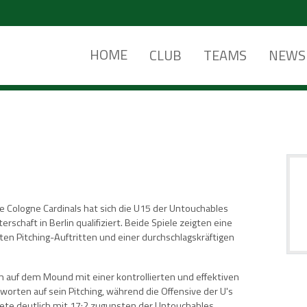
HOME
CLUB
TEAMS
NEWS
 Cologne Cardinals hat sich die U15 der Untouchables
schaft in Berlin qualifiziert. Beide Spiele zeigten eine
en Pitching-Auftritten und einer durchschlagskräftigen
 auf dem Mound mit einer kontrollierten und effektiven
worten auf sein Pitching, während die Offensive der U's
ete deutlich mit 17:2 zugunsten der Untouchables.