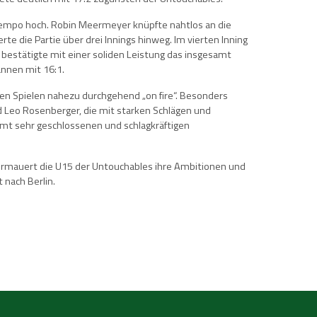
 Tempo hoch. Robin Meermeyer knüpfte nahtlos an die
rte die Partie über drei Innings hinweg. Im vierten Inning
bestätigte mit einer soliden Leistung das insgesamt
annen mit 16:1.
den Spielen nahezu durchgehend „on fire“. Besonders
nd Leo Rosenberger, die mit starken Schlägen und
amt sehr geschlossenen und schlagkräftigen
ermauert die U15 der Untouchables ihre Ambitionen und
 nach Berlin.