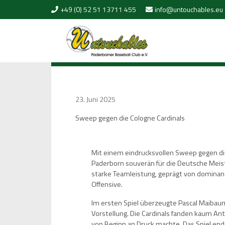
Skip to content
+49 (0) 52 51 13711 455
info@untouchables.eu
23. Juni 2025
Sweep gegen die Cologne Cardinals
Mit einem eindrucksvollen Sweep gegen die
Paderborn souverän für die Deutsche Meister
starke Teamleistung, geprägt von dominant
Offensive.
Im ersten Spiel überzeugte Pascal Maibaum
Vorstellung. Die Cardinals fanden kaum Ant
von Beginn an Druck machte. Das Spiel end