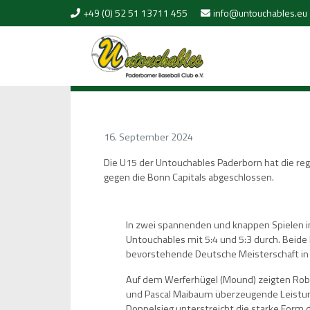
Skip to content
+49 (0) 52 51 13711 455
info@untouchables.eu
16. September 2024
Die U15 der Untouchables Paderborn hat die re
gegen die Bonn Capitals abgeschlossen.
In zwei spannenden und knappen Spielen i
Untouchables mit 5:4 und 5:3 durch. Beide 
bevorstehende Deutsche Meisterschaft in
Auf dem Werferhügel (Mound) zeigten Robi
und Pascal Maibaum überzeugende Leistun
Doppelsieg unterstreicht die starke Form