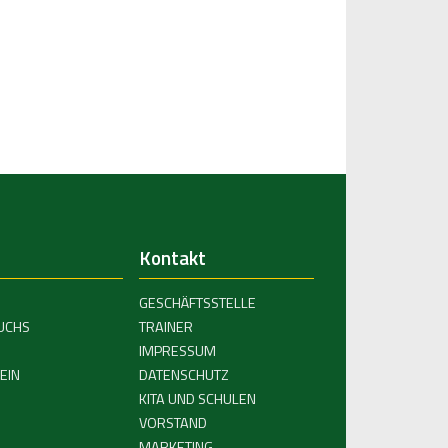
Kontakt
GESCHÄFTSSTELLE
UCHS
TRAINER
IMPRESSUM
EIN
DATENSCHUTZ
KITA UND SCHULEN
VORSTAND
MARKETING