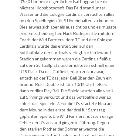
07:30 Uhr beim eigentlichen Battingpractice die
nächste Hiobsbotschaft. Das Feld stand unter
Wasser und die Cologne Cardinals versuchten alles
um den Spielbeginn für 9 Uhr einhalten zu können.
Dies erwies sich aber als aussichtlos und es musste
eine Entscheidung her. Nach Rücksprache mit dem
Coach der Wild Farmers, dem TC und den Cologne
Cardinals wurde das erste Spiel auf den
Softballplatz der Cardinals verlegt. Im Circlewood
Stadion angekommen waren die Cardinals fleißig
auf dem Softballplatz und errichteten schnell einen
U15 Platz. Da das Outfield jedoch zu kurz war,
entschied der TC das jeder Ball über den Zaun ein
Ground-Rule-Double ist. Um 10:15 Uhr hieß es
dann endlich Play Ball. Die Spiele wurden alle von 7
auf 5 Innings verkürzt und das Softballfeld war ab
sofort das Spielfeld 2. Für die U’s startete Nika auf
dem Mound in das erste der drei für Samstag
geplanten Spiele. Die Wild Farmers nutzten einige
Fehler der U’s aus und gingen in Führung. Gegen
den starken Pitcher der Dohrener wachte die
Offensive der Untouchables erst spät auf und kam