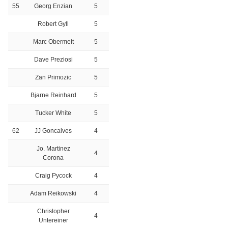
55
Georg Enzian
5
Robert Gyll
5
Marc Obermeit
5
Dave Preziosi
5
Zan Primozic
5
Bjarne Reinhard
5
Tucker White
5
62
JJ Goncalves
4
Jo. Martinez
4
Corona
Craig Pycock
4
Adam Reikowski
4
Christopher
4
Untereiner