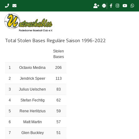
Skip to content
Total Stolen Bases Reguläre Saison 1996-2022
Stolen
Bases
1
Octavio Medina
206
2
Jendrick Speer
113
3
Julius Uelschen
83
4
Stefan Fechtig
62
5
Rene Herlitzius
59
6
Matt Martin
57
7
Glen Buckley
51