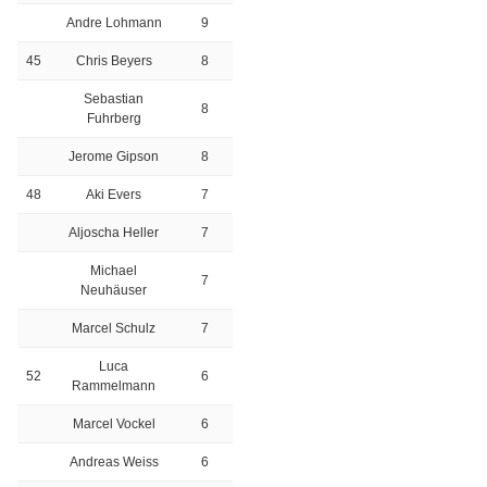
Andre Lohmann
9
45
Chris Beyers
8
Sebastian
8
Fuhrberg
Jerome Gipson
8
48
Aki Evers
7
Aljoscha Heller
7
Michael
7
Neuhäuser
Marcel Schulz
7
Luca
52
6
Rammelmann
Marcel Vockel
6
Andreas Weiss
6