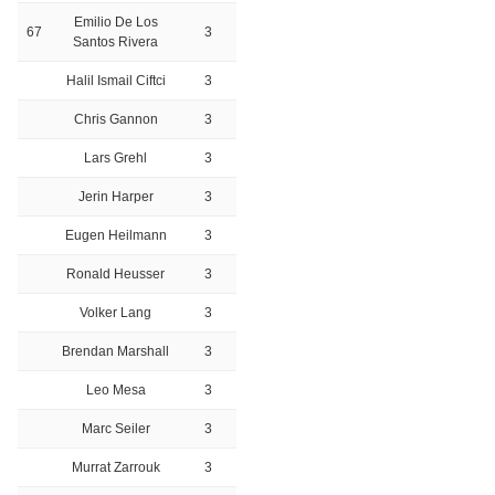
Emilio De Los
67
3
Santos Rivera
Halil Ismail Ciftci
3
Chris Gannon
3
Lars Grehl
3
Jerin Harper
3
Eugen Heilmann
3
Ronald Heusser
3
Volker Lang
3
Brendan Marshall
3
Leo Mesa
3
Marc Seiler
3
Murrat Zarrouk
3