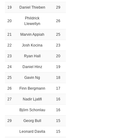
19
Daniel Thieben
29
Phildrick
20
26
Llewellyn
21
Marvin Appiah
25
22
Josh Kocina
23
23
Ryan Hall
20
24
Daniel Hinz
19
25
Gavin Ng
18
26
Finn Bergmann
17
27
Nadir Ljatifi
16
Björn Schonlau
16
29
Georg Bull
15
Leonard Davila
15