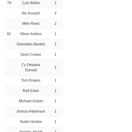
79
Cyle Botha
2
Nic Kosach
2
Mike Reed
2
82
Oliver Andres
1
Sebastian Bardini
1
Sean Cowan
1
Cy Oekawa
1
Donald
Tom Drakes
1
Ralf Eckel
1
Michael Gollan
1
Joshua Halverson
1
Guido Hentze
1
Dennis Kloidt
1