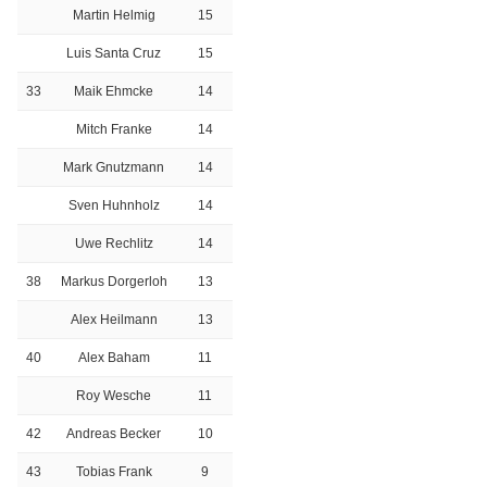
Martin Helmig
15
Luis Santa Cruz
15
33
Maik Ehmcke
14
Mitch Franke
14
Mark Gnutzmann
14
Sven Huhnholz
14
Uwe Rechlitz
14
38
Markus Dorgerloh
13
Alex Heilmann
13
40
Alex Baham
11
Roy Wesche
11
42
Andreas Becker
10
43
Tobias Frank
9