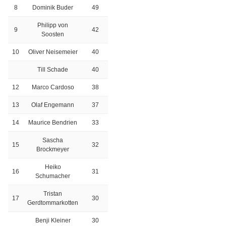
8
Dominik Buder
49
Philipp von
9
42
Soosten
10
Oliver Neisemeier
40
Till Schade
40
12
Marco Cardoso
38
13
Olaf Engemann
37
14
Maurice Bendrien
33
Sascha
15
32
Brockmeyer
Heiko
16
31
Schumacher
Tristan
17
30
Gerdtommarkotten
Benji Kleiner
30