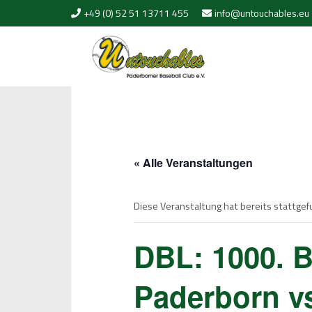
Skip to content
+49 (0) 52 51 13711 455
info@untouchables.eu
« Alle Veranstaltungen
Diese Veranstaltung hat bereits stattge
DBL: 1000. B
Paderborn vs