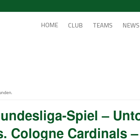
HOME
CLUB
TEAMS
NEWS
funden.
undesliga-Spiel – Unt
. Cologne Cardinals – 