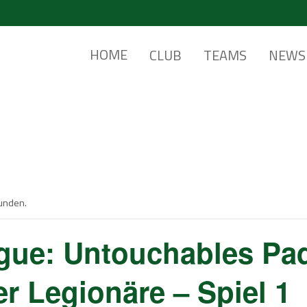
HOME
CLUB
TEAMS
NEWS
funden.
gue: Untouchables Pad
 Legionäre – Spiel 1