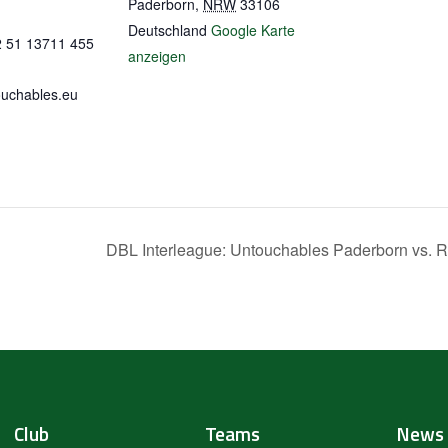
Paderborn
,
NRW
33106
Deutschland
Google Karte
2 51 13711 455
anzeigen
uchables.eu
DBL Interleague: Untouchables Paderborn vs. 
Club
Teams
News