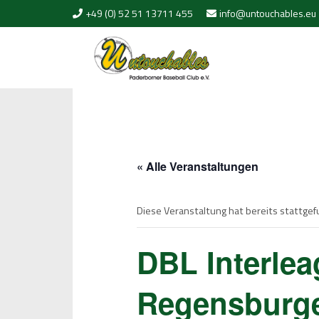
Skip to content
+49 (0) 52 51 13711 455
info@untouchables.eu
« Alle Veranstaltungen
Diese Veranstaltung hat bereits stattge
DBL Interlea
Regensburger