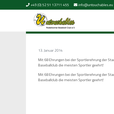
Skip to content
+49 (0) 52 51 13711 455
info@untouchables.eu
13. Januar 2014
Mit 68 Ehrungen bei der Sportlerehrung der S
Baseballclub die meisten Sportler geehrt!
Mit 68 Ehrungen bei der Sportlerehrung der S
Baseballclub die meisten Sportler geehrt!