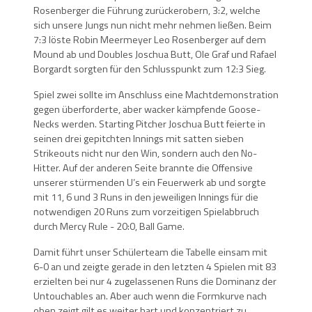
Rosenberger die Führung zurückerobern, 3:2, welche
sich unsere Jungs nun nicht mehr nehmen ließen. Beim
7:3 löste Robin Meermeyer Leo Rosenberger auf dem
Mound ab und Doubles Joschua Butt, Ole Graf und Rafael
Borgardt sorgten für den Schlusspunkt zum 12:3 Sieg.
Spiel zwei sollte im Anschluss eine Machtdemonstration
gegen überforderte, aber wacker kämpfende Goose-
Necks werden. Starting Pitcher Joschua Butt feierte in
seinen drei gepitchten Innings mit satten sieben
Strikeouts nicht nur den Win, sondern auch den No-
Hitter. Auf der anderen Seite brannte die Offensive
unserer stürmenden U’s ein Feuerwerk ab und sorgte
mit 11, 6 und 3 Runs in den jeweiligen Innings für die
notwendigen 20 Runs zum vorzeitigen Spielabbruch
durch Mercy Rule - 20:0, Ball Game.
Damit führt unser Schülerteam die Tabelle einsam mit
6-0 an und zeigte gerade in den letzten 4 Spielen mit 83
erzielten bei nur 4 zugelassenen Runs die Dominanz der
Untouchables an. Aber auch wenn die Formkurve nach
oben zeigt gilt es weiter hart und konzentriert zu