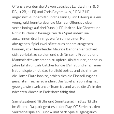
Offensiv wurden die U's von Ladislaus Landwehr (3-5, 5
RBI, 1 2B, 1 HR) und Chris Beyers (4-5, 3 RBI, 2 HR)
angeführt. Auf dem Mound begann Quinn DiPasquale ein
wenig wild, konnte aber die Mainzer Offensive über
sechs Innings auf drei Runs (1 ER) halten. Nic Göbert und
Robin Buchwald besiegelten das Spiel, indem sie
zusammen drei Innings warfen ohne einen Run
abzugeben. Spiel zwei hätte auch anders ausgehen
können, aber Teamleader Maurice Bendrien entschied
sich, verletzt zu spielen und sich für seine Freunde und
Mannschaftskameraden zu opfern. Als Maurice, der neun
Jahre Erfahrung als Catcher für die U’s hat und erfahrener
Nationalspieler ist, das Spielfeld betrat und sich hinter
die Home Plate hockte, schien sich die Einstellung des
gesamten Teams zu ändern. Das Spiel am Sonntag hat
gezeigt, wie stark unser Team ist und wozu die U's in der
nächsten Woche in Paderborn fähig sind.
Samstagabend 18 Uhr und Sonntagnachmittag 13 Uhr
im Ahorn - Ballpark geht es in der Play-Off Serie mit den
Viertefinalspielen 3 und 4 und nach Spielausgang auch