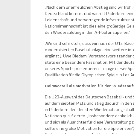
„Nach dem unerfreulichen Abstieg sind wir fro
Deutschland kommt und wir mit Paderborn einen
Leidenschaft und hervorragende Infrastruktur st
Nationalmannschaft ist dies eine großartige Ge
den Wiederaufstieg in den A-Pool anzupeilen.“
„Wir sind sehr stolz, dass wir nach der U12-Bas
modernisierten Baseballanlage eine weitere inte
ergänzt J. Uwe Diedam, Vorstandsvorsitzender d
stets eine besondere Faszination. Mit der deu
unseres Sports präsentieren – einige dieser 
Qualifikation für die Olympischen Spiele in Los
Heimvorteil als Motivation für den Wiederauf
Die U23-Auswahl des Deutschen Baseball- und S
auf dem siebten Platz und stieg dadurch in den
in Paderborn den direkten Wiederaufstieg schaf
Nationen qualifizieren. „Insbesondere danke ich 
und sich als Ausrichter für diese Veranstaltung 
sollte eine große Motivation für die Spieler sein