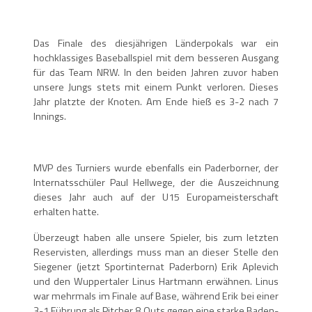
Das Finale des diesjährigen Länderpokals war ein
hochklassiges Baseballspiel mit dem besseren Ausgang
für das Team NRW. In den beiden Jahren zuvor haben
unsere Jungs stets mit einem Punkt verloren. Dieses
Jahr platzte der Knoten. Am Ende hieß es 3-2 nach 7
Innings.
MVP des Turniers wurde ebenfalls ein Paderborner, der
Internatsschüler Paul Hellwege, der die Auszeichnung
dieses Jahr auch auf der U15 Europameisterschaft
erhalten hatte.
Überzeugt haben alle unsere Spieler, bis zum letzten
Reservisten, allerdings muss man an dieser Stelle den
Siegener (jetzt Sportinternat Paderborn) Erik Aplevich
und den Wuppertaler Linus Hartmann erwähnen. Linus
war mehrmals im Finale auf Base, während Erik bei einer
3-1 Führung als Pitcher 8 Outs gegen eine starke Baden-