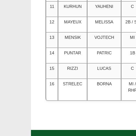
11
KURHUN
YAUHENI
C
12
MAYEUX
MELISSA
2B / 
13
MENSIK
VOJTECH
MI
14
PUNTAR
PATRIC
1B
15
RIZZI
LUCAS
C
16
STRELEC
BORNA
MI /
RH