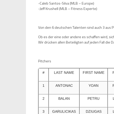
-Caleb Santos-Silva (MLB – Europe)
-Jeff Krushell (MLB – Fitness Experte)
Von den 6 deutschen Talenten sind auch 3 aus P
Ob es der eine oder andere es schaffen wird, si
Wir drücken allen Beteiligten auf jeden Fall die
Pitchers
#
LAST NAME
FIRST NAME
1
ANTONAC
YOAN
2
BALAN
PETRU
3
GARULICIKAS
DZIUGAS