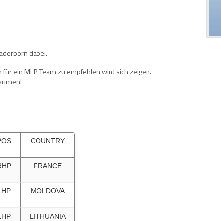
aderborn dabei.
ch für ein MLB Team zu empfehlen wird sich zeigen.
 Daumen!
POS
COUNTRY
RHP
FRANCE
LHP
MOLDOVA
LHP
LITHUANIA