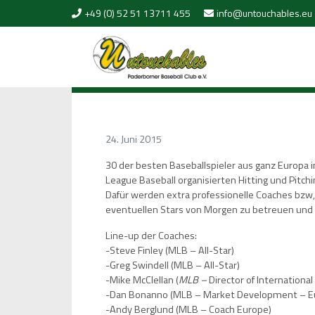
Skip to content
+49 (0) 52 51 13711 455
info@untouchables.eu
24. Juni 2015
30 der besten Baseballspieler aus ganz Europa i
League Baseball organisierten Hitting und Pitch
Dafür werden extra professionelle Coaches bzw,
eventuellen Stars von Morgen zu betreuen und
Line-up der Coaches:
-Steve Finley (MLB – All-Star)
-Greg Swindell (MLB – All-Star)
-Mike McClellan (
MLB –
Director of Internation
-Dan Bonanno (MLB – Market Development – E
-Andy Berglund (MLB – Coach Europe)