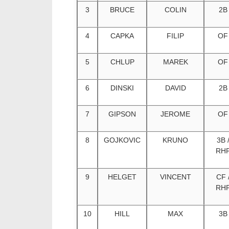
3
BRUCE
COLIN
2B
4
CAPKA
FILIP
OF
5
CHLUP
MAREK
OF
6
DINSKI
DAVID
2B
7
GIPSON
JEROME
OF
8
GOJKOVIC
KRUNO
3B 
RH
9
HELGET
VINCENT
CF 
RH
10
HILL
MAX
3B