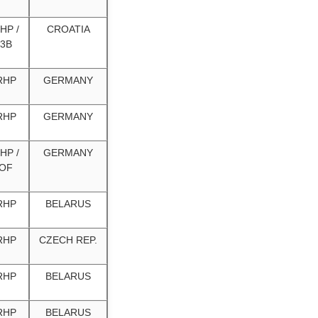
HP /
CROATIA
3B
RHP
GERMANY
RHP
GERMANY
HP /
GERMANY
OF
RHP
BELARUS
RHP
CZECH REP.
RHP
BELARUS
RHP
BELARUS