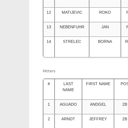
12
MATIJEVIC
ROKO
13
NEBENFUHR
JAN
14
STRELEC
BORNA
R
Hitters
#
LAST
FIRST NAME
PO
NAME
1
AGUADO
ANDGEL
2B
2
ARNDT
JEFFREY
2B