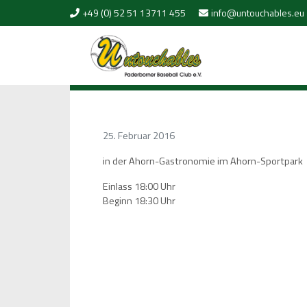
Skip to content
+49 (0) 52 51 13711 455
info@untouchables.eu
25. Februar 2016
in der Ahorn-Gastronomie im Ahorn-Sportpark
Einlass 18:00 Uhr
Beginn 18:30 Uhr