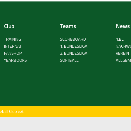
Club
Teams
News
TRAINING
SCOREBOARD
1.BL
INTERNAT
1. BUNDESLIGA
NACHW
FANSHOP
2. BUNDESLIGA
VEREIN
YEARBOOKS
SOFTBALL
ALLGEM
all Club e.V.