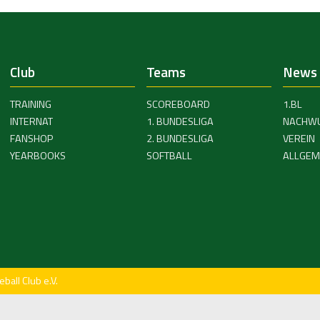
Club
Teams
News
TRAINING
SCOREBOARD
1.BL
INTERNAT
1. BUNDESLIGA
NACHW
FANSHOP
2. BUNDESLIGA
VEREIN
YEARBOOKS
SOFTBALL
ALLGEM
all Club e.V.