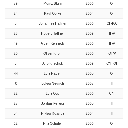
79
Moritz Blum
2006
OF
24
Paul Görke
2004
OF
8
Johannes Haffner
2006
OF/P/C
28
Robert Haffner
2009
IF/P
49
Aiden Kennedy
2006
IF/P
20
Oliver Knorr
2006
OF/P
3
Ario Krischok
2009
C/IF/OF
44
Luis Naderi
2005
OF
6
Lukas Negrich
2007
IF
22
Luis Otto
2006
C/IF
27
Jordan Reffeor
2005
IF
54
Niklas Rossius
2004
IF
12
Nils Schäfer
2006
OF