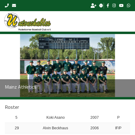
Skip to content
Mainz Athletics
Roster
5
Koki Asano
2007
P
29
Alvin Beckhaus
2006
IF/P