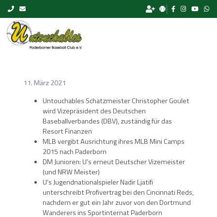
Skip to content
11. März 2021
Untouchables Schatzmeister Christopher Goulet
wird Vizepräsident des Deutschen
Baseballverbandes (DBV), zuständig für das
Resort Finanzen
MLB vergibt Ausrichtung ihres MLB Mini Camps
2015 nach Paderborn
DM Junioren: U’s erneut Deutscher Vizemeister
(und NRW Meister)
U’s Jugendnationalspieler Nadir Ljatifi
unterschreibt Profivertrag bei den Cincinnati Reds,
nachdem er gut ein Jahr zuvor von den Dortmund
Wanderers ins Sportinternat Paderborn