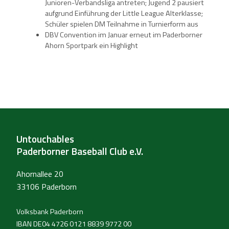
Junioren-Verbandsliga antreten; Jugend 2 pausiert
aufgrund Einführung der Little League Alterklasse;
Schüler spielen DM Teilnahme in Turnierform aus
DBV Convention im Januar erneut im Paderborner
Ahorn Sportpark ein Highlight
Untouchables
Paderborner Baseball Club e.V.
Ahornallee 20
33106 Paderborn
Volksbank Paderborn
IBAN DE04 4726 0121 8839 9772 00