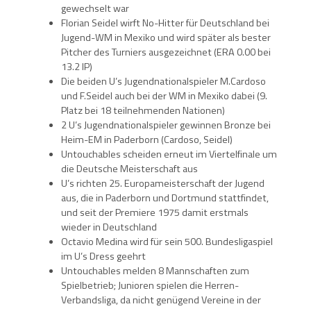
gewechselt war
Florian Seidel wirft No-Hitter für Deutschland bei
Jugend-WM in Mexiko und wird später als bester
Pitcher des Turniers ausgezeichnet (ERA 0.00 bei
13.2 IP)
Die beiden U’s Jugendnationalspieler M.Cardoso
und F.Seidel auch bei der WM in Mexiko dabei (9.
Platz bei 18 teilnehmenden Nationen)
2 U’s Jugendnationalspieler gewinnen Bronze bei
Heim-EM in Paderborn (Cardoso, Seidel)
Untouchables scheiden erneut im Viertelfinale um
die Deutsche Meisterschaft aus
U’s richten 25. Europameisterschaft der Jugend
aus, die in Paderborn und Dortmund stattfindet,
und seit der Premiere 1975 damit erstmals
wieder in Deutschland
Octavio Medina wird für sein 500. Bundesligaspiel
im U’s Dress geehrt
Untouchables melden 8 Mannschaften zum
Spielbetrieb; Junioren spielen die Herren-
Verbandsliga, da nicht genügend Vereine in der