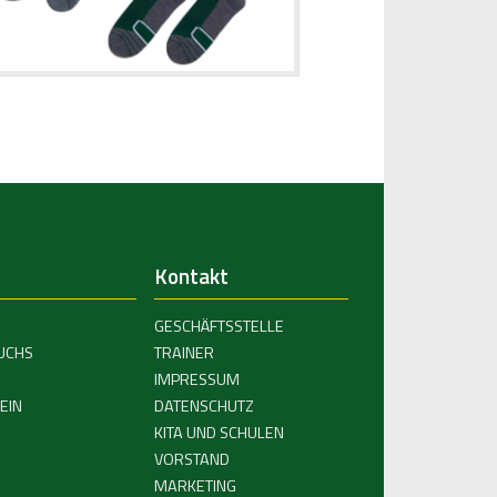
Kontakt
GESCHÄFTSSTELLE
UCHS
TRAINER
IMPRESSUM
EIN
DATENSCHUTZ
KITA UND SCHULEN
VORSTAND
MARKETING