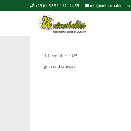
Skip to content
+49 (0) 52 51 13711 455
info@untouchables.eu
3. Dezember 2025
grün und schwarz