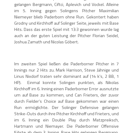
gelangen Bergmann, Ciftci, Aplevich und Vockel. Alleine
im 5. Inning gegen Solingens Pitcher Maximilian
Niemeyer blieb Paderborn ohne Run. Gekontert haben
Grodny und Kirchhoff auf Solinger Seite, jeweils mit Base
Hits. Dass das erste Spiel mit 13:3 gewonnen wurde lag
auch an der guten Leistung der Pitcher Florian Seidel,
Joshua Zamath und Nicolas Göbert.
Im zweiten Spiel ließen die Paderborner Pitcher in 7
Innings nur 2 Hits zu. Mark Harrison, Steve Jähnige und
Linus Nixdorf traten sehr dominant auf (14 k’s, 2 BB, 1
HP). Einmal konnte Solingen punkten, als Nikolas
Kirchhoff im 6. Inning einen Paderborner Error ausnutzte
um auf Base zu kommen, und Can Frieters, der zuvor
durch Fielder’s Choice auf Base gekommen war einen
Run ermöglichte. Der Solinger Defensive gelangen
Strike-Outs durch ihre Pitcher Kirchhoff und Frieters, und
im 6. Inning ein Double Play durch Matzpreiksch,
Hartmann und Niemayer. Die Paderborner Offensive
führte ab dem 3. Inning. Base Hits gelangen Bergmann,