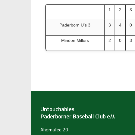
1
2
3
Paderborn U’s 3
3
4
0
Minden Millers
2
0
3
Untouchables
Paderborner Baseball Club e.V.
Ahornallee 20