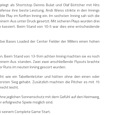
elegt als Shortstop Dennis Bulat und Olaf Böttcher mit Hits
fense ihre beste Leistung. Andi Weiss strikte in den Innings
uble Play im fünften Inning ein. Im sechsten Inning sah sich die
einem Aus unter Druck gesetzt. Mit sicheren Plays wurden drei
n kassiert. Beim Stand von 10-5 war dies eine entscheidende
 bei Bases Loaded der Center Fielder der Millers einen hohen
gen. Beim Stand von 13-9 im achten Inning machten sie es noch
 einem Aus standen. Zwei zwei anschließende Flyouts brachte
vier Runs im neuten Inning gescort wurden.
nicht wie ein Tabellenletzter und hätten ohne den einen oder
rsten Sieg gehabt. Zusätzlich machten die Pitcher es mit 15
echt leicht.
ohne jeglichen Sonnenschutz mit dem Gefühl auf den Heimweg,
erfolgreiche Spiele möglich sind.
bei seinem Complete Game Start.