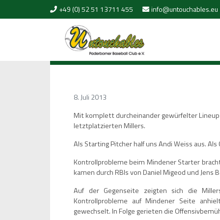
Skip to content
+49 (0) 52 51 13711 455
info@untouchables.eu
8. Juli 2013
Mit komplett durcheinander gewürfelter Lineup
letztplatzierten Millers.
Als Starting Pitcher half uns Andi Weiss aus. Als
Kontrollprobleme beim Mindener Starter brachte
kamen durch RBIs von Daniel Migeod und Jens 
Auf der Gegenseite zeigten sich die Mille
Kontrollprobleme auf Mindener Seite anhiel
gewechselt. In Folge gerieten die Offensivbemü