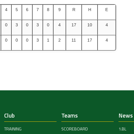
4
5
6
7
8
9
R
H
E
0
3
0
3
0
4
17
10
4
0
0
0
3
1
2
11
17
4
Club
Teams
News
TRAINING
SCOREBOARD
1.BL