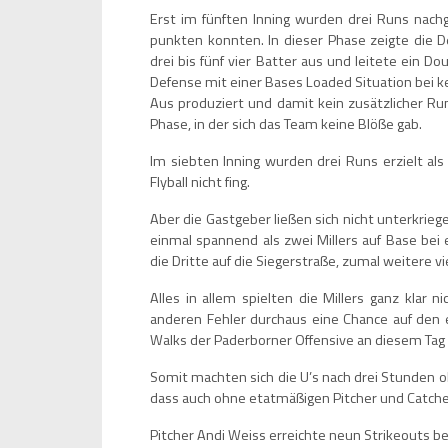
Erst im fünften Inning wurden drei Runs nachg
punkten konnten. In dieser Phase zeigte die De
drei bis fünf vier Batter aus und leitete ein Do
Defense mit einer Bases Loaded Situation bei k
Aus produziert und damit kein zusätzlicher Ru
Phase, in der sich das Team keine Blöße gab.
Im siebten Inning wurden drei Runs erzielt als
Flyball nicht fing.
Aber die Gastgeber ließen sich nicht unterkrie
einmal spannend als zwei Millers auf Base bei
die Dritte auf die Siegerstraße, zumal weitere 
Alles in allem spielten die Millers ganz klar 
anderen Fehler durchaus eine Chance auf den e
Walks der Paderborner Offensive an diesem Tag r
Somit machten sich die U’s nach drei Stunden 
dass auch ohne etatmäßigen Pitcher und Catcher 
Pitcher Andi Weiss erreichte neun Strikeouts 