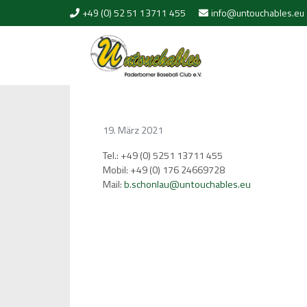
Skip to content
+49 (0) 52 51 13711 455
info@untouchables.eu
19. März 2021
Tel.: +49 (0) 5251 13711 455
Mobil: +49 (0) 176 24669728
Mail:
b.schonlau@untouchables.eu