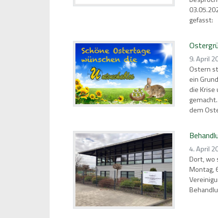
03.05.20
gefasst:
Ostergr
9. April 2
Ostern ste
ein Grund
die Krise
gemacht. 
dem Oster
Behandl
4. April 2
Dort, wo
Montag, 6
Vereinigu
Behandlu