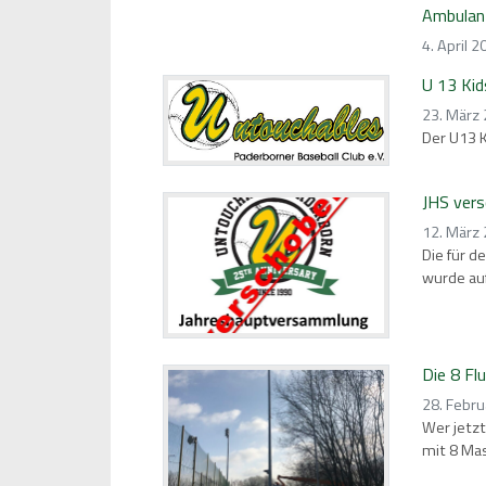
Ambulan
4. April 2
U 13 Kid
23. März
Der U13 K
JHS ver
12. März
Die für 
wurde au
Die 8 Fl
28. Febru
Wer jetzt
mit 8 Mas