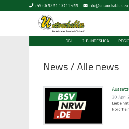
Skip to content
+49 (0) 52 51 13711 455
info@untouchables.eu
DBL
2. BUNDESLIGA
REGI
News / Alle news
Aussetzu
20. April
Liebe Mit
Nordrhei