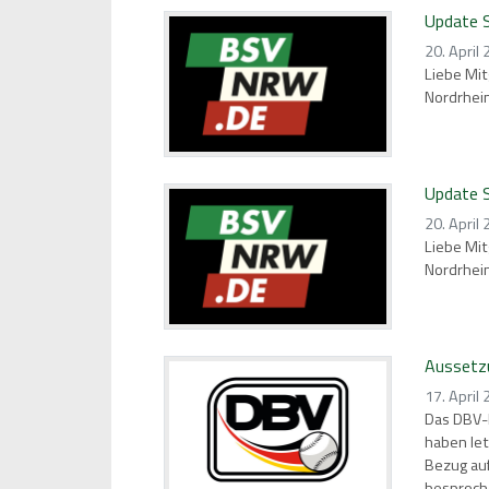
Update S
20. April
Liebe Mit
Nordrhei
Update S
20. April
Liebe Mit
Nordrhei
Aussetzu
17. April
Das DBV-
haben le
Bezug auf
besproche