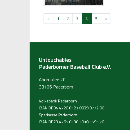
«
1
2
3
4
5
»
Untouchables
Paderborner Baseball Club e.V.
Ahornallee 20
33106 Paderborn
Volksbank Paderborn
IBAN DE04 4726 0121 8839 9772 00
Sparkasse Paderborn
IBAN DE23 4765 0130 1010 1595 70