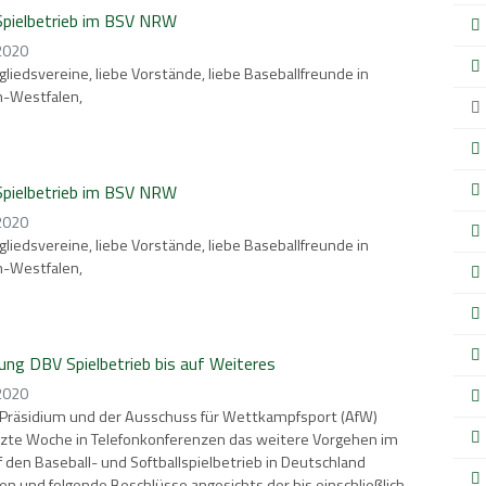
pielbetrieb im BSV NRW
 2020
gliedsvereine, liebe Vorstände, liebe Baseballfreunde in
n-Westfalen,
pielbetrieb im BSV NRW
 2020
gliedsvereine, liebe Vorstände, liebe Baseballfreunde in
n-Westfalen,
ng DBV Spielbetrieb bis auf Weiteres
 2020
Präsidium und der Ausschuss für Wettkampfsport (AfW)
tzte Woche in Telefonkonferenzen das weitere Vorgehen im
 den Baseball- und Softballspielbetrieb in Deutschland
n und folgende Beschlüsse angesichts der bis einschließlich