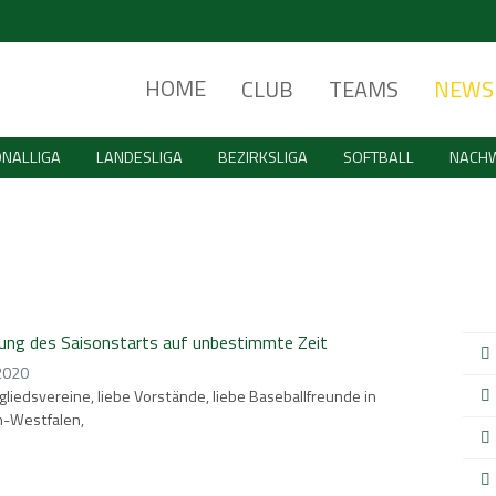
HOME
CLUB
TEAMS
NEWS
ONALLIGA
LANDESLIGA
BEZIRKSLIGA
SOFTBALL
NACH
ng des Saisonstarts auf unbestimmte Zeit
 2020
gliedsvereine, liebe Vorstände, liebe Baseballfreunde in
n-Westfalen,