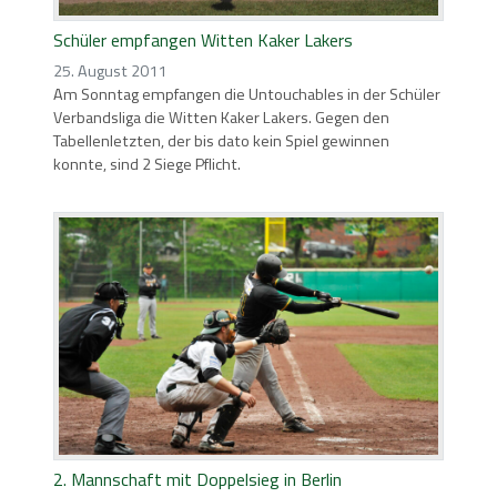
Schüler empfangen Witten Kaker Lakers
25. August 2011
Am Sonntag empfangen die Untouchables in der Schüler
Verbandsliga die Witten Kaker Lakers. Gegen den
Tabellenletzten, der bis dato kein Spiel gewinnen
konnte, sind 2 Siege Pflicht.
2. Mannschaft mit Doppelsieg in Berlin