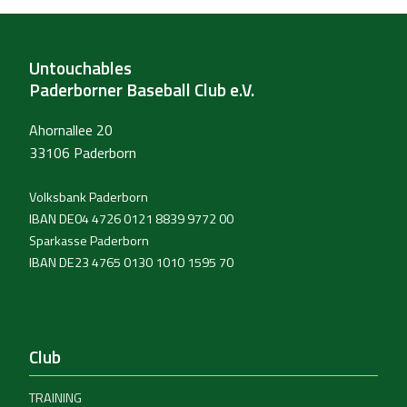
Untouchables
Paderborner Baseball Club e.V.
Ahornallee 20
33106 Paderborn
Volksbank Paderborn
IBAN DE04 4726 0121 8839 9772 00
Sparkasse Paderborn
IBAN DE23 4765 0130 1010 1595 70
Club
TRAINING