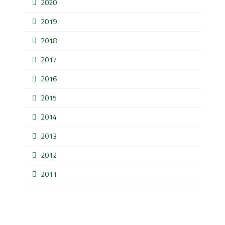
2020
2019
2018
2017
2016
2015
2014
2013
2012
2011