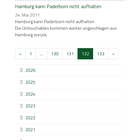
Hamburg kann Paderborn nicht aufhalten
24. Mai 2011
Hamburg kann Paderborn nicht aufhalten
Die Untouchables kommen weiter ungeschlagen aus
Hamburg zurück.
«
1
…
130
131
132
133
»
2026
2025
2024
2023
2022
2021