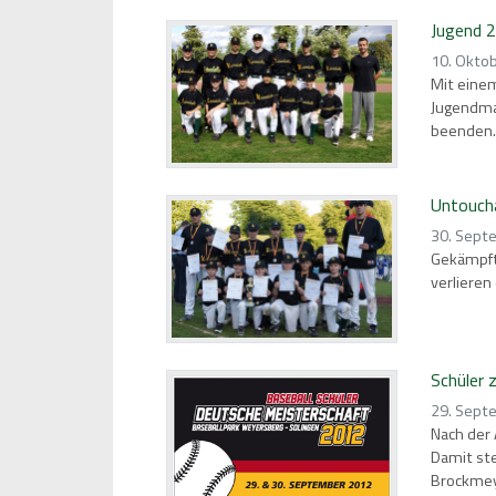
Jugend 2
10. Okto
Mit einem
Jugendman
beenden.
Untoucha
30. Sept
Gekämpft 
verlieren
Schüler 
29. Sept
Nach der 
Damit ste
Brockmeye