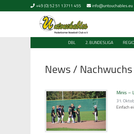
Skip to content
+49 (0) 52 51 13711 455
info@untouchables.eu
DBL
2. BUNDESLIGA
REGI
News / Nachwuchs
Minis – 
31. Okto
Einfach e