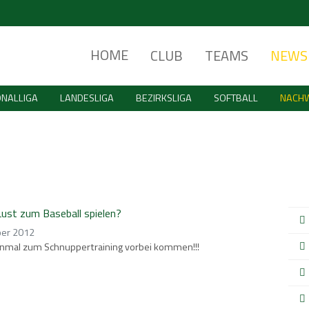
HOME
CLUB
TEAMS
NEWS
ONALLIGA
LANDESLIGA
BEZIRKSLIGA
SOFTBALL
NACH
Lust zum Baseball spielen?
ber 2012
inmal zum Schnuppertraining vorbei kommen!!!