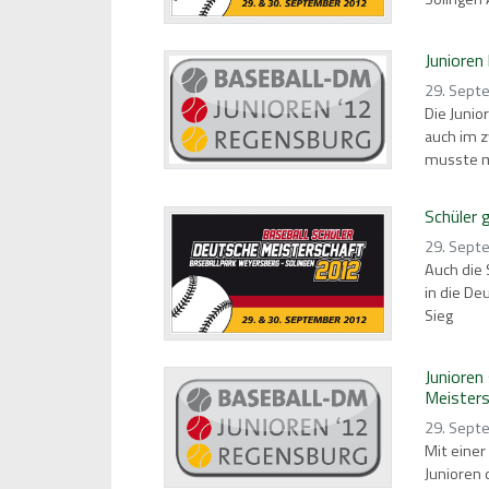
Junioren
29. Sept
Die Junio
auch im z
musste m
Schüler 
29. Sept
Auch die 
in die De
Sieg
Junioren
Meister
29. Sept
Mit einer
Junioren 