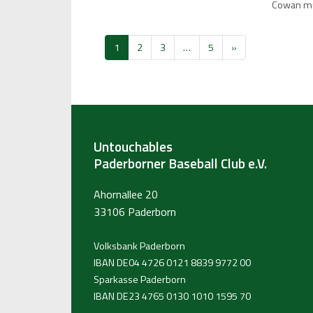
Cowan mu
1
2
3
…
5
»
Untouchables
Paderborner Baseball Club e.V.
Ahornallee 20
33106 Paderborn
Volksbank Paderborn
IBAN DE04 4726 0121 8839 9772 00
Sparkasse Paderborn
IBAN DE23 4765 0130 1010 1595 70