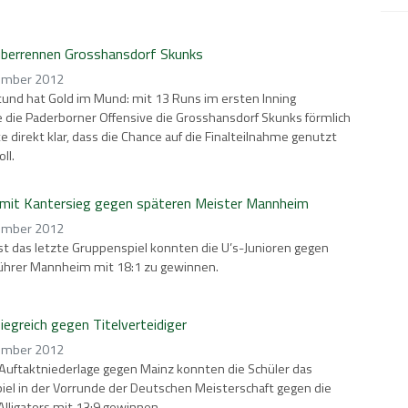
überrennen Grosshansdorf Skunks
ember 2012
und hat Gold im Mund: mit 13 Runs im ersten Inning
e die Paderborner Offensive die Grosshansdorf Skunks förmlich
te direkt klar, dass die Chance auf die Finalteilnahme genutzt
ll.
 mit Kantersieg gegen späteren Meister Mannheim
ember 2012
 das letzte Gruppenspiel konnten die U’s-Junioren gegen
führer Mannheim mit 18:1 zu gewinnen.
siegreich gegen Titelverteidiger
ember 2012
Auftaktniederlage gegen Mainz konnten die Schüler das
iel in der Vorrunde der Deutschen Meisterschaft gegen die
Alligators mit 13:9 gewinnen.