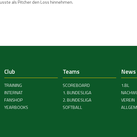
sste als Pitcher den Loss hinnehmen.
Club
Teams
News
TRAINING
SCOREBOARD
1.BL
INTERNAT
1. BUNDESLIGA
NACHW
FANSHOP
2. BUNDESLIGA
VEREIN
YEARBOOKS
SOFTBALL
ALLGEM