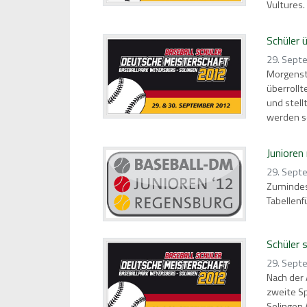
Vultures.
Schüler 
29. Sept
Morgenst
überrollt
und stell
werden so
Junioren
29. Sept
Zumindest
Tabellen
Schüler 
29. Sept
Nach der 
zweite Sp
Solingen 