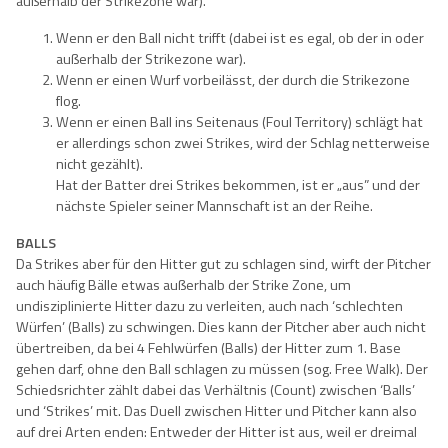
außerhalb der Strikezone war).
Wenn er den Ball nicht trifft (dabei ist es egal, ob der in oder
außerhalb der Strikezone war).
Wenn er einen Wurf vorbeilässt, der durch die Strikezone
flog.
Wenn er einen Ball ins Seitenaus (Foul Territory) schlägt hat
er allerdings schon zwei Strikes, wird der Schlag netterweise
nicht gezählt).
Hat der Batter drei Strikes bekommen, ist er „aus” und der
nächste Spieler seiner Mannschaft ist an der Reihe.
BALLS
Da Strikes aber für den Hitter gut zu schlagen sind, wirft der Pitcher
auch häufig Bälle etwas außerhalb der Strike Zone, um
undisziplinierte Hitter dazu zu verleiten, auch nach ‘schlechten
Würfen’ (Balls) zu schwingen. Dies kann der Pitcher aber auch nicht
übertreiben, da bei 4 Fehlwürfen (Balls) der Hitter zum 1. Base
gehen darf, ohne den Ball schlagen zu müssen (sog. Free Walk). Der
Schiedsrichter zählt dabei das Verhältnis (Count) zwischen ‘Balls’
und ‘Strikes’ mit. Das Duell zwischen Hitter und Pitcher kann also
auf drei Arten enden: Entweder der Hitter ist aus, weil er dreimal