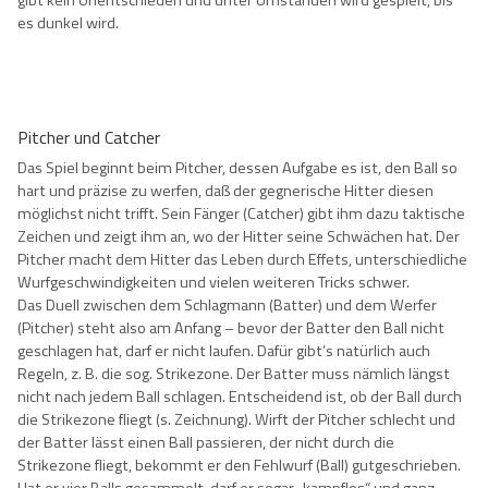
es dunkel wird.
Pitcher und Catcher
Das Spiel beginnt beim Pitcher, dessen Aufgabe es ist, den Ball so
hart und präzise zu werfen, daß der gegnerische Hitter diesen
möglichst nicht trifft. Sein Fänger (Catcher) gibt ihm dazu taktische
Zeichen und zeigt ihm an, wo der Hitter seine Schwächen hat. Der
Pitcher macht dem Hitter das Leben durch Effets, unterschiedliche
Wurfgeschwindigkeiten und vielen weiteren Tricks schwer.
Das Duell zwischen dem Schlagmann (Batter) und dem Werfer
(Pitcher) steht also am Anfang – bevor der Batter den Ball nicht
geschlagen hat, darf er nicht laufen. Dafür gibt’s natürlich auch
Regeln, z. B. die sog. Strikezone. Der Batter muss nämlich längst
nicht nach jedem Ball schlagen. Entscheidend ist, ob der Ball durch
die Strikezone fliegt (s. Zeichnung). Wirft der Pitcher schlecht und
der Batter lässt einen Ball passieren, der nicht durch die
Strikezone fliegt, bekommt er den Fehlwurf (Ball) gutgeschrieben.
Hat er vier Balls gesammelt, darf er sogar „kampflos“ und ganz