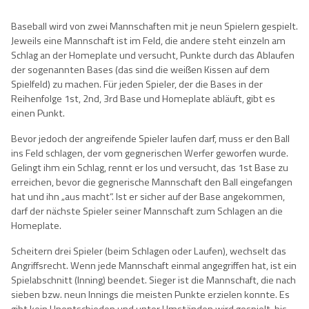
Baseball wird von zwei Mannschaften mit je neun Spielern gespielt.
Jeweils eine Mannschaft ist im Feld, die andere steht einzeln am
Schlag an der Homeplate und versucht, Punkte durch das Ablaufen
der sogenannten Bases (das sind die weißen Kissen auf dem
Spielfeld) zu machen. Für jeden Spieler, der die Bases in der
Reihenfolge 1st, 2nd, 3rd Base und Homeplate abläuft, gibt es
einen Punkt.
Bevor jedoch der angreifende Spieler laufen darf, muss er den Ball
ins Feld schlagen, der vom gegnerischen Werfer geworfen wurde.
Gelingt ihm ein Schlag, rennt er los und versucht, das 1st Base zu
erreichen, bevor die gegnerische Mannschaft den Ball eingefangen
hat und ihn „aus macht“. Ist er sicher auf der Base angekommen,
darf der nächste Spieler seiner Mannschaft zum Schlagen an die
Homeplate.
Scheitern drei Spieler (beim Schlagen oder Laufen), wechselt das
Angriffsrecht. Wenn jede Mannschaft einmal angegriffen hat, ist ein
Spielabschnitt (Inning) beendet. Sieger ist die Mannschaft, die nach
sieben bzw. neun Innings die meisten Punkte erzielen konnte. Es
gibt kein Unentschieden und unter Umständen wird gespielt, bis