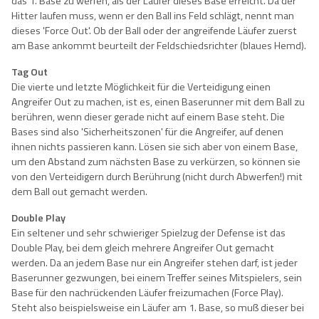
das 1. Base zu werfen, als der Läufer dieses Base erreicht. Da der
Hitter laufen muss, wenn er den Ball ins Feld schlägt, nennt man
dieses 'Force Out'. Ob der Ball oder der angreifende Läufer zuerst
am Base ankommt beurteilt der Feldschiedsrichter (blaues Hemd).
Tag Out
Die vierte und letzte Möglichkeit für die Verteidigung einen
Angreifer Out zu machen, ist es, einen Baserunner mit dem Ball zu
berühren, wenn dieser gerade nicht auf einem Base steht. Die
Bases sind also 'Sicherheitszonen' für die Angreifer, auf denen
ihnen nichts passieren kann. Lösen sie sich aber von einem Base,
um den Abstand zum nächsten Base zu verkürzen, so können sie
von den Verteidigern durch Berührung (nicht durch Abwerfen!) mit
dem Ball out gemacht werden.
Double Play
Ein seltener und sehr schwieriger Spielzug der Defense ist das
Double Play, bei dem gleich mehrere Angreifer Out gemacht
werden. Da an jedem Base nur ein Angreifer stehen darf, ist jeder
Baserunner gezwungen, bei einem Treffer seines Mitspielers, sein
Base für den nachrückenden Läufer freizumachen (Force Play).
Steht also beispielsweise ein Läufer am 1. Base, so muß dieser bei