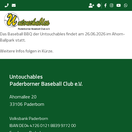
Skip to content
Das Baseball BBQ der Untouchables findet am 26.06.2026 im Ahorn-
Ballpark statt.
Weitere Infos folgen in Kürze.
Untouchables
Paderborner Baseball Club e.V.
Ahornallee 20
33106 Paderborn
Volksbank Paderborn
IBAN DE04 4726 0121 8839 9772 00