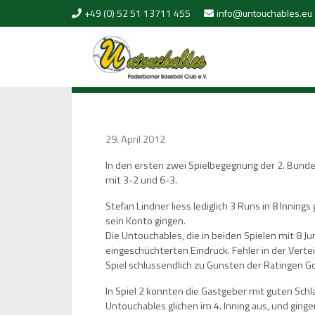
Skip to content
+49 (0) 52 51 13711 455
info@untouchables.eu
29. April 2012
In den ersten zwei Spielbegegnung der 2. Bund
mit 3-2 und 6-3.
Stefan Lindner liess lediglich 3 Runs in 8 Innin
sein Konto gingen.
Die Untouchables, die in beiden Spielen mit 8 J
eingeschüchterten Eindruck. Fehler in der Vert
Spiel schlussendlich zu Gunsten der Ratingen G
In Spiel 2 konnten die Gastgeber mit guten Schlä
Untouchables glichen im 4. Inning aus, und ginge