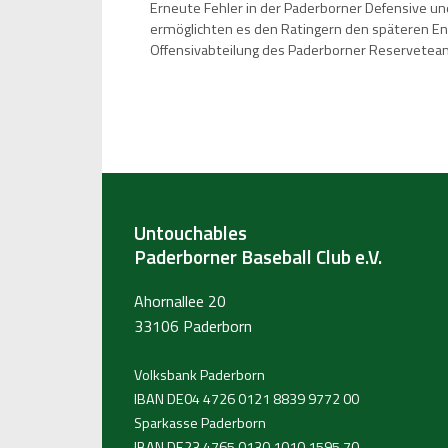
Erneute Fehler in der Paderborner Defensive und
ermöglichten es den Ratingern den späteren End
Offensivabteilung des Paderborner Reserveteams
Untouchables
Paderborner Baseball Club e.V.
Ahornallee 20
33106 Paderborn
Volksbank Paderborn
IBAN DE04 4726 0121 8839 9772 00
Sparkasse Paderborn
IBAN DE23 4765 0130 1010 1595 70