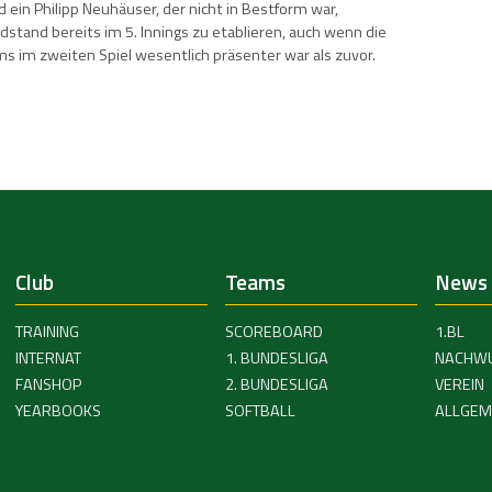
 ein Philipp Neuhäuser, der nicht in Bestform war,
stand bereits im 5. Innings zu etablieren, auch wenn die
 im zweiten Spiel wesentlich präsenter war als zuvor.
Club
Teams
News
TRAINING
SCOREBOARD
1.BL
INTERNAT
1. BUNDESLIGA
NACHW
FANSHOP
2. BUNDESLIGA
VEREIN
YEARBOOKS
SOFTBALL
ALLGEM