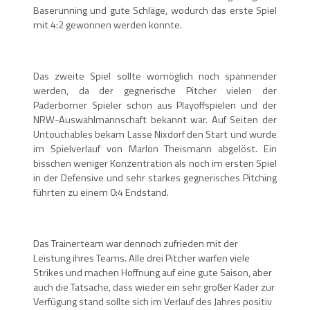
Baserunning und gute Schläge, wodurch das erste Spiel
mit 4:2 gewonnen werden konnte.
Das zweite Spiel sollte womöglich noch spannender
werden, da der gegnerische Pitcher vielen der
Paderborner Spieler schon aus Playoffspielen und der
NRW-Auswahlmannschaft bekannt war. Auf Seiten der
Untouchables bekam Lasse Nixdorf den Start und wurde
im Spielverlauf von Marlon Theismann abgelöst. Ein
bisschen weniger Konzentration als noch im ersten Spiel
in der Defensive und sehr starkes gegnerisches Pitching
führten zu einem 0:4 Endstand.
Das Trainerteam war dennoch zufrieden mit der
Leistung ihres Teams. Alle drei Pitcher warfen viele
Strikes und machen Hoffnung auf eine gute Saison, aber
auch die Tatsache, dass wieder ein sehr großer Kader zur
Verfügung stand sollte sich im Verlauf des Jahres positiv