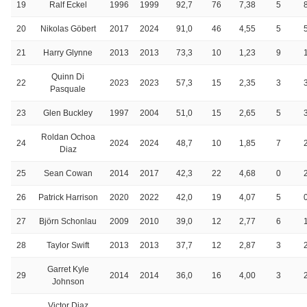
19
Ralf Eckel
1996
1999
92,7
76
7,38
5
20
Nikolas Göbert
2017
2024
91,0
46
4,55
5
21
Harry Glynne
2013
2013
73,3
10
1,23
9
Quinn Di
22
2023
2023
57,3
15
2,35
3
Pasquale
23
Glen Buckley
1997
2004
51,0
15
2,65
5
Roldan Ochoa
24
2024
2024
48,7
10
1,85
7
Diaz
25
Sean Cowan
2014
2017
42,3
22
4,68
0
26
Patrick Harrison
2020
2022
42,0
19
4,07
5
27
Björn Schonlau
2009
2010
39,0
12
2,77
6
28
Taylor Swift
2013
2013
37,7
12
2,87
3
Garret Kyle
29
2014
2014
36,0
16
4,00
3
Johnson
Victor Diaz