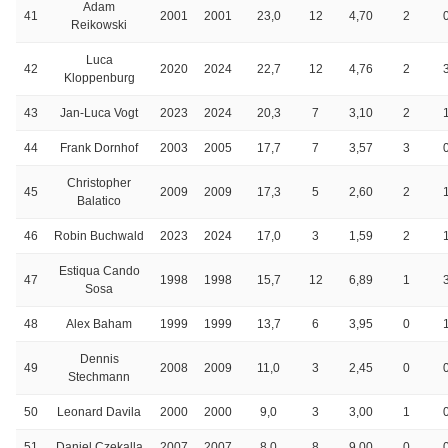
Adam
41
2001
2001
23,0
12
4,70
2
Reikowski
Luca
42
2020
2024
22,7
12
4,76
2
Kloppenburg
43
Jan-Luca Vogt
2023
2024
20,3
7
3,10
2
44
Frank Dornhof
2003
2005
17,7
7
3,57
3
Christopher
45
2009
2009
17,3
5
2,60
2
Balatico
46
Robin Buchwald
2023
2024
17,0
3
1,59
2
Estiqua Cando
47
1998
1998
15,7
12
6,89
1
Sosa
48
Alex Baham
1999
1999
13,7
6
3,95
0
Dennis
49
2008
2009
11,0
3
2,45
0
Stechmann
50
Leonard Davila
2000
2000
9,0
3
3,00
1
51
Daniel Czekalla
2007
2007
8,0
8
9,00
0