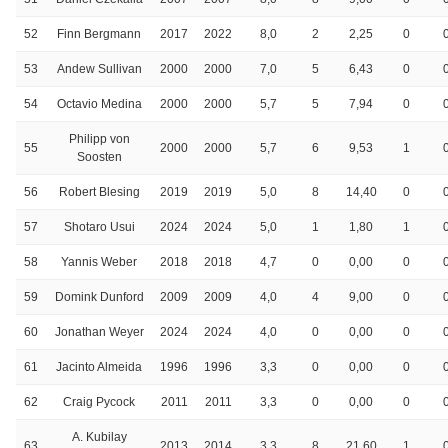
52
Finn Bergmann
2017
2022
8,0
2
2,25
0
53
Andew Sullivan
2000
2000
7,0
5
6,43
0
54
Octavio Medina
2000
2000
5,7
5
7,94
0
Philipp von
55
2000
2000
5,7
6
9,53
1
Soosten
56
Robert Blesing
2019
2019
5,0
8
14,40
0
57
Shotaro Usui
2024
2024
5,0
1
1,80
1
58
Yannis Weber
2018
2018
4,7
0
0,00
0
59
Domink Dunford
2009
2009
4,0
4
9,00
0
60
Jonathan Weyer
2024
2024
4,0
0
0,00
0
61
Jacinto Almeida
1996
1996
3,3
0
0,00
0
62
Craig Pycock
2011
2011
3,3
0
0,00
0
A. Kubilay
63
2013
2014
3,3
8
21,60
1