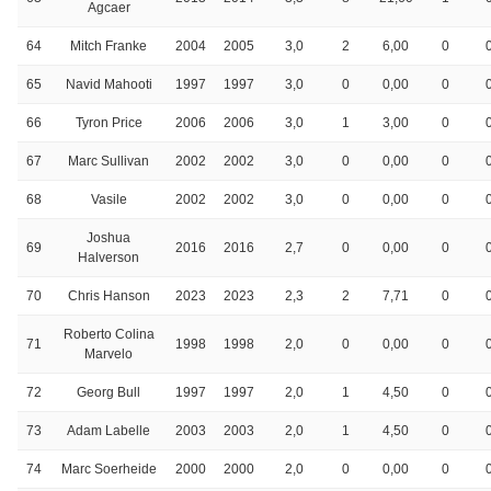
Agcaer
64
Mitch Franke
2004
2005
3,0
2
6,00
0
65
Navid Mahooti
1997
1997
3,0
0
0,00
0
66
Tyron Price
2006
2006
3,0
1
3,00
0
67
Marc Sullivan
2002
2002
3,0
0
0,00
0
68
Vasile
2002
2002
3,0
0
0,00
0
Joshua
69
2016
2016
2,7
0
0,00
0
Halverson
70
Chris Hanson
2023
2023
2,3
2
7,71
0
Roberto Colina
71
1998
1998
2,0
0
0,00
0
Marvelo
72
Georg Bull
1997
1997
2,0
1
4,50
0
73
Adam Labelle
2003
2003
2,0
1
4,50
0
74
Marc Soerheide
2000
2000
2,0
0
0,00
0