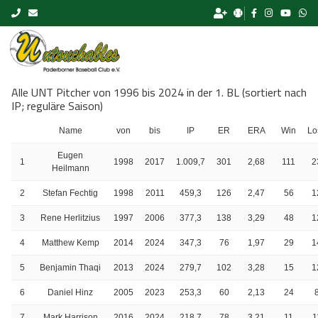
Skip to content
Alle UNT Pitcher von 1996 bis 2024 in der 1. BL (sortiert nach
IP; reguläre Saison)
Name
von
bis
IP
ER
ERA
Win
Lo
Eugen
1
1998
2017
1.009,7
301
2,68
111
2
Heilmann
2
Stefan Fechtig
1998
2011
459,3
126
2,47
56
1
3
Rene Herlitzius
1997
2006
377,3
138
3,29
48
1
4
Matthew Kemp
2014
2024
347,3
76
1,97
29
1
5
Benjamin Thaqi
2013
2024
279,7
102
3,28
15
1
6
Daniel Hinz
2005
2023
253,3
60
2,13
24
7
Mark Harrison
2016
2024
218,7
78
3,21
11
1