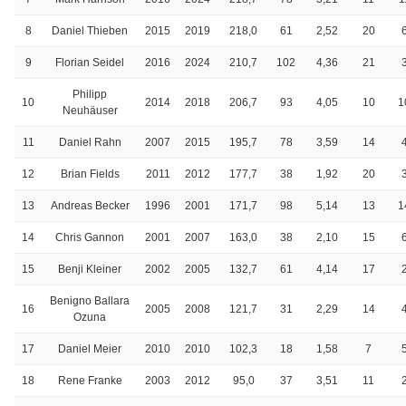
8
Daniel Thieben
2015
2019
218,0
61
2,52
20
9
Florian Seidel
2016
2024
210,7
102
4,36
21
Philipp
10
2014
2018
206,7
93
4,05
10
1
Neuhäuser
11
Daniel Rahn
2007
2015
195,7
78
3,59
14
12
Brian Fields
2011
2012
177,7
38
1,92
20
13
Andreas Becker
1996
2001
171,7
98
5,14
13
1
14
Chris Gannon
2001
2007
163,0
38
2,10
15
15
Benji Kleiner
2002
2005
132,7
61
4,14
17
Benigno Ballara
16
2005
2008
121,7
31
2,29
14
Ozuna
17
Daniel Meier
2010
2010
102,3
18
1,58
7
18
Rene Franke
2003
2012
95,0
37
3,51
11