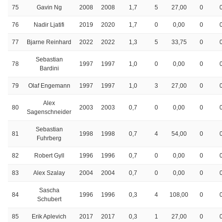
75
Gavin Ng
2008
2008
1,7
5
27,00
0
76
Nadir Ljatifi
2019
2020
1,7
0
0,00
0
77
Bjarne Reinhard
2022
2022
1,3
5
33,75
0
Sebastian
78
1997
1997
1,0
0
0,00
0
Bardini
79
Olaf Engemann
1997
1997
1,0
3
27,00
0
Alex
80
2003
2003
0,7
0
0,00
0
Sagenschneider
Sebastian
81
1998
1998
0,7
4
54,00
0
Fuhrberg
82
Robert Gyll
1996
1996
0,7
0
0,00
0
83
Alex Szalay
2004
2004
0,7
0
0,00
0
Sascha
84
1996
1996
0,3
4
108,00
0
Schubert
85
Erik Aplevich
2017
2017
0,3
1
27,00
0