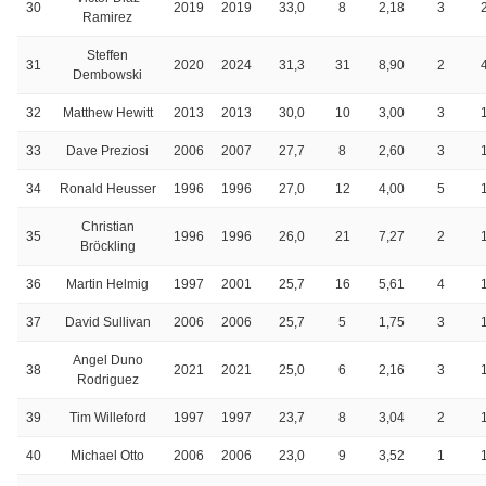
30
2019
2019
33,0
8
2,18
3
Ramirez
Steffen
31
2020
2024
31,3
31
8,90
2
Dembowski
32
Matthew Hewitt
2013
2013
30,0
10
3,00
3
33
Dave Preziosi
2006
2007
27,7
8
2,60
3
34
Ronald Heusser
1996
1996
27,0
12
4,00
5
Christian
35
1996
1996
26,0
21
7,27
2
Bröckling
36
Martin Helmig
1997
2001
25,7
16
5,61
4
37
David Sullivan
2006
2006
25,7
5
1,75
3
Angel Duno
38
2021
2021
25,0
6
2,16
3
Rodriguez
39
Tim Willeford
1997
1997
23,7
8
3,04
2
40
Michael Otto
2006
2006
23,0
9
3,52
1